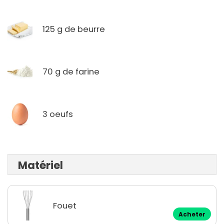
125 g de beurre
70 g de farine
3 oeufs
Matériel
Fouet
Acheter