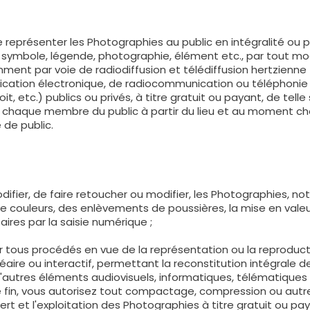
re représenter les Photographies au public en intégralité ou 
e, symbole, légende, photographie, élément etc., par tout 
tamment par voie de radiodiffusion et télédiffusion hertzienne 
cation électronique, de radiocommunication ou téléphonie f
oit, etc.) publics ou privés, à titre gratuit ou payant, de tel
 chaque membre du public à partir du lieu et au moment chois
 de public.
difier, de faire retoucher ou modifier, les Photographies, n
de couleurs, des enlèvements de poussières, la mise en valeu
ires par la saisie numérique ;
iliser tous procédés en vue de la représentation ou la reprod
éaire ou interactif, permettant la reconstitution intégrale 
'autres éléments audiovisuels, informatiques, télématiques
te fin, vous autorisez tout compactage, compression ou autr
ert et l'exploitation des Photographies à titre gratuit ou pa