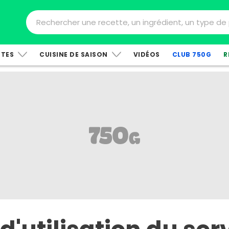
TTES
CUISINE DE SAISON
VIDÉOS
CLUB 750G
R