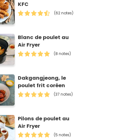
KFC
(62 notes)
Blanc de poulet au
Air Fryer
(8 notes)
Dakgangjeong, le
poulet frit coréen
(37 notes)
Pilons de poulet au
Air Fryer
(5 notes)