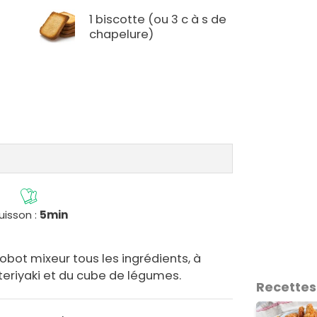
1 biscotte (ou 3 c à s de
chapelure)
uisson :
5min
robot mixeur tous les ingrédients, à
 teriyaki et du cube de légumes.
Recettes