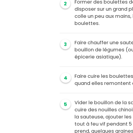
Former des boulettes de 
2
disposer sur un grand p
colle un peu aux mains, 
boulettes.
Faire chauffer une saut
3
bouillon de légumes (ou
épicerie asiatique).
Faire cuire les boulettes
4
quand elles remontent à
Vider le bouillon de la s
5
cuire des nouilles chino
la sauteuse, ajouter les
tout à feu vif pendant 5
prend, quelques graine