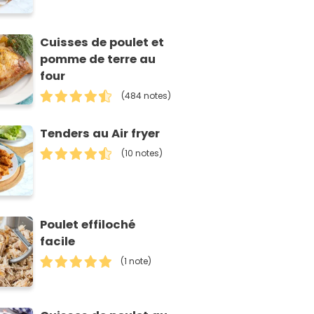
Cuisses de poulet et
pomme de terre au
four
(484 notes)
Tenders au Air fryer
(10 notes)
Poulet effiloché
facile
(1 note)