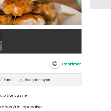
@ 750g Imagi
Imprimer
Facile
Budget moyen
 p'tite cuisine
umées à la japonaise.