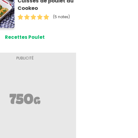
Cuisses de poulet au
Cookeo
(5 notes)
Recettes Poulet