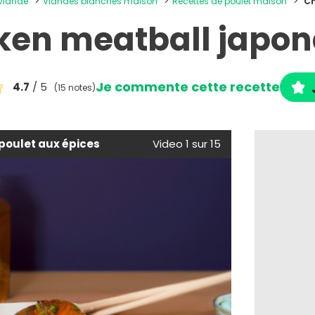
 viande
Viandes blanches maison
Recettes de poulet maison
Ch
ken meatball japon
Je commente cette recette
4.7
/ 5
(15 notes)
poulet aux épices
Video 1 sur 15