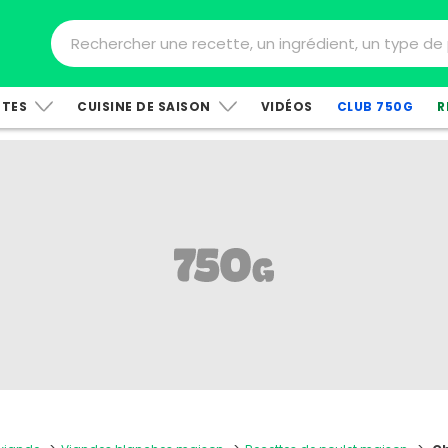
TTES
CUISINE DE SAISON
VIDÉOS
CLUB 750G
R