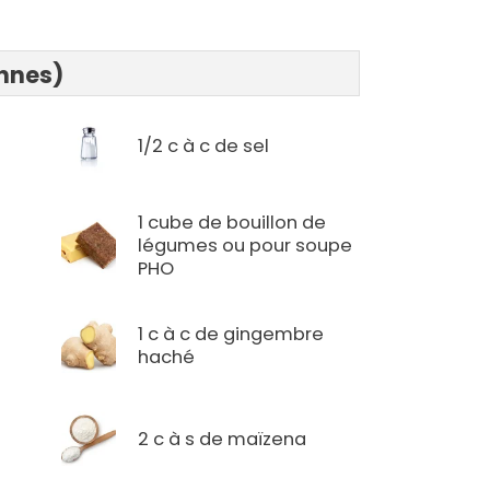
onnes)
1/2 c à c de sel
1 cube de bouillon de
légumes ou pour soupe
PHO
1 c à c de gingembre
haché
2 c à s de maïzena