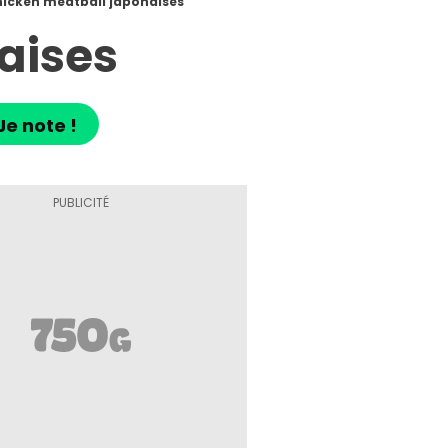
icken meatball japonaises
aises
Je note !