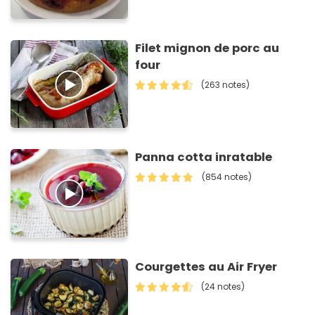
Filet mignon de porc au
four
(263 notes)
Panna cotta inratable
(854 notes)
Courgettes au Air Fryer
(24 notes)