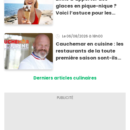
glaces en pique-nique ?
Voici l’astuce pour les
transporter facilement et
les conserver sans qu’elles
ne fondent !
Le 06/08/2026
à 18h00
Cauchemar en cuisine : les
restaurants de la toute
première saison sont-ils
encore ouverts ?
Derniers articles culinaires