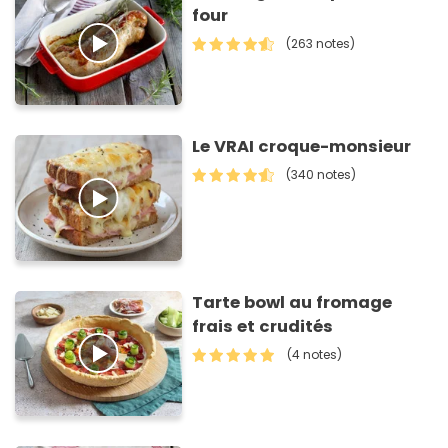
four
(263 notes)
Le VRAI croque-monsieur
(340 notes)
Tarte bowl au fromage
frais et crudités
(4 notes)