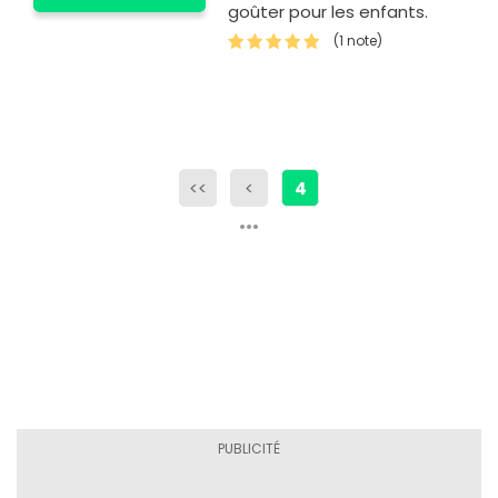
goûter pour les enfants.
(1 note)
<<
<
4