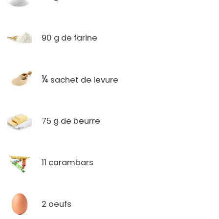
90 g de farine
¼
sachet de levure
75 g de beurre
11 carambars
2 oeufs