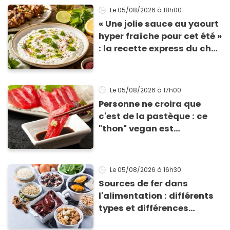
Le 05/08/2026
à 18h00
« Une jolie sauce au yaourt
hyper fraîche pour cet été »
: la recette express du chef
Éric Frechon pour
accompagner vos
grillades
Le 05/08/2026
à 17h00
Personne ne croira que
c'est de la pastèque : ce
"thon" vegan est
totalement bluffant
Le 05/08/2026
à 16h30
Sources de fer dans
l'alimentation : différents
types et différences
d'absorption par le corps