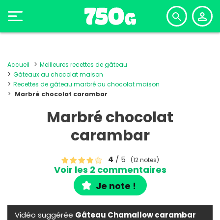
Accueil
Meilleures recettes de gâteau
Gâteaux au chocolat maison
Recettes de gâteau marbré au chocolat maison
Marbré chocolat carambar
Marbré chocolat
carambar
4
/ 5
(12 notes)
Voir les 2 commentaires
Je note !
Vidéo suggérée
Gâteau Chamallow carambar