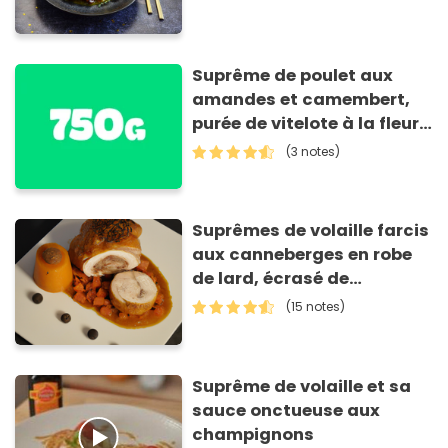
Suprême de poulet aux
amandes et camembert,
purée de vitelote à la fleur
de thym
(3 notes)
Suprêmes de volaille farcis
aux canneberges en robe
de lard, écrasé de
potimarron et sa tuile de
(15 notes)
lard
Suprême de volaille et sa
sauce onctueuse aux
champignons