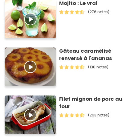
Mojito : Le vrai
(276 notes)
Gâteau caramélisé
renversé à l'ananas
(138 notes)
Filet mignon de porc au
four
(263 notes)