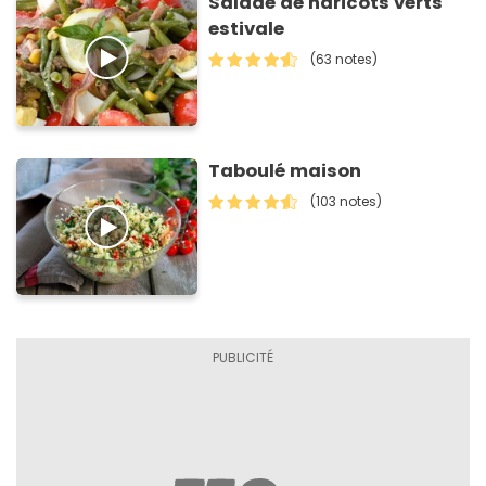
Salade de haricots verts
estivale
(63 notes)
Taboulé maison
(103 notes)