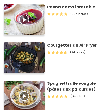
Panna cotta inratable
(854 notes)
Courgettes au Air Fryer
(24 notes)
Spaghetti alle vongole
(pâtes aux palourdes)
(14 notes)