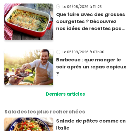
ne fondent !
Le 06/08/2026
à 11h23
Que faire avec des grosses
courgettes ? Découvrez
nos idées de recettes pour
les cuisiner
Le 05/08/2026
à 07h00
Barbecue : que manger le
soir après un repas copieux
?
Derniers articles
Salades les plus recherchées
Salade de pâtes comme en
Italie