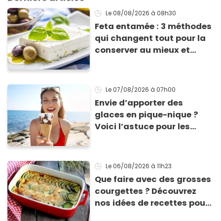
Le 08/08/2026
à 08h30
Feta entamée : 3 méthodes
qui changent tout pour la
conserver au mieux et
qu’elle ne devienne pas
sèche !
Le 07/08/2026
à 07h00
Envie d’apporter des
glaces en pique-nique ?
Voici l’astuce pour les
transporter facilement et
les conserver sans qu’elles
ne fondent !
Le 06/08/2026
à 11h23
Que faire avec des grosses
courgettes ? Découvrez
nos idées de recettes pour
les cuisiner