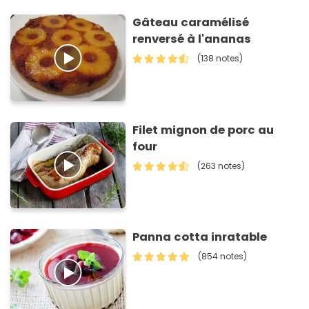
Gâteau caramélisé
renversé à l'ananas
(138 notes)
Filet mignon de porc au
four
(263 notes)
Panna cotta inratable
(854 notes)