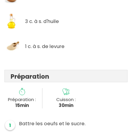
3 c. à s. d'huile
1 c. à s. de levure
Préparation
Préparation :
Cuisson :
15min
30min
Battre les oeufs et le sucre.
1