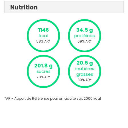
Nutrition
1146
34.5 g
kcal
protéines
58% AR*
69% AR*
20.5 g
201.8 g
matières
sucres
grasses
78% AR*
30% AR*
*AR - Apport de Référence pour un adulte soit 2000 kcal