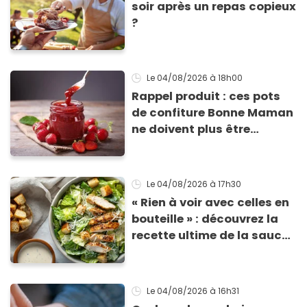
soir après un repas copieux
?
Le 04/08/2026
à 18h00
Rappel produit : ces pots
de confiture Bonne Maman
ne doivent plus être
consommés en raison d'un
risque de présence de
morceaux de verre
Le 04/08/2026
à 17h30
« Rien à voir avec celles en
bouteille » : découvrez la
recette ultime de la sauce
César par un chef étoilé
Le 04/08/2026
à 16h31