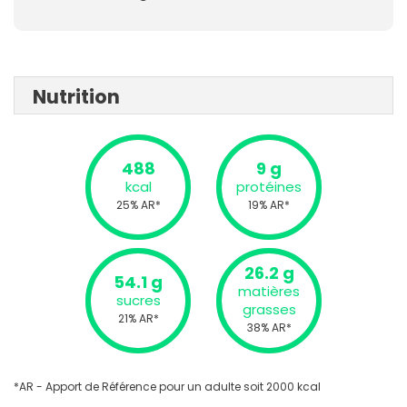
Nutrition
488
9 g
kcal
protéines
25% AR*
19% AR*
26.2 g
54.1 g
matières
sucres
grasses
21% AR*
38% AR*
*AR - Apport de Référence pour un adulte soit 2000 kcal