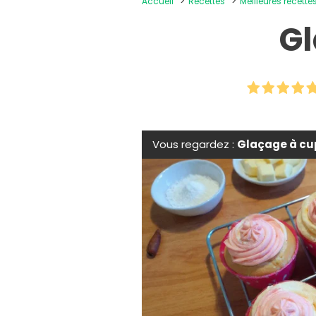
Accueil
Recettes
Meilleures recette
Gl
Vous regardez :
Glaçage à cu