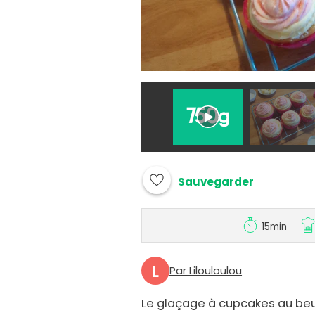
Sauvegarder
15min
L
Par Lilouloulou
Le glaçage à cupcakes au beur