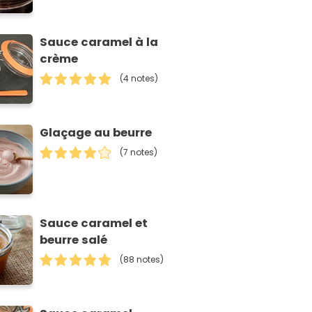
Sauce caramel à la
crème
(4 notes)
Glaçage au beurre
(7 notes)
Sauce caramel et
beurre salé
(88 notes)