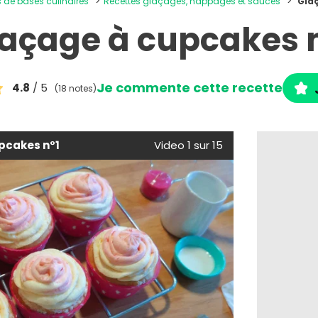
s de bases culinaires
Recettes glaçages, nappages et sauces
Gla
açage à cupcakes 
Je commente cette recette
4.8
/ 5
(18 notes)
pcakes n°1
Video 1 sur 15