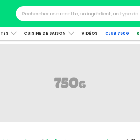
TTES
CUISINE DE SAISON
VIDÉOS
CLUB 750G
R