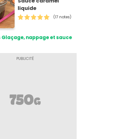
Sauce caramel
liquide
(17 notes)
s Glaçage, nappage et sauce