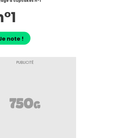
çage à cupcakes n°1
n°1
Je note !