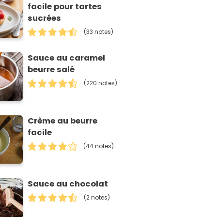
facile pour tartes
sucrées
(33 notes)
Sauce au caramel
beurre salé
(220 notes)
Crème au beurre
facile
(44 notes)
Sauce au chocolat
(2 notes)