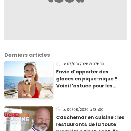
Derniers articles
Le 07/08/2026
à 07h00
Envie d’apporter des
glaces en pique-nique ?
Voici l’astuce pour les
transporter facilement et
les conserver sans qu’elles
ne fondent !
Le 06/08/2026
à 18h00
Cauchemar en cuisine : les
restaurants de la toute