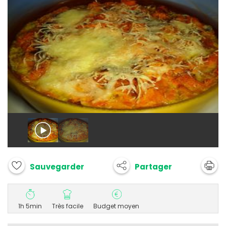
Partager
Sauvegarder
1h 5min
Très facile
Budget moyen