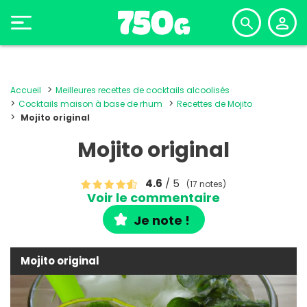
Accueil
Meilleures recettes de cocktails alcoolisés
Cocktails maison à base de rhum
Recettes de Mojito
Mojito original
Mojito original
4.6
/ 5
(17 notes)
Voir le commentaire
Je note !
Mojito original