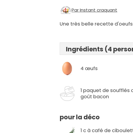
Par Instant craquant
Une très belle recette d'oeufs
Ingrédients (4 pers
4 œufs
1 paquet de soufflés 
goût bacon
pour la déco
1 c à café de ciboulet