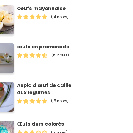
Oeufs mayonnaise
(14 notes)
œufs en promenade
(15 notes)
Aspic d'œuf de caille
aux légumes
(15 notes)
Œufs durs colorés
(5 notes)