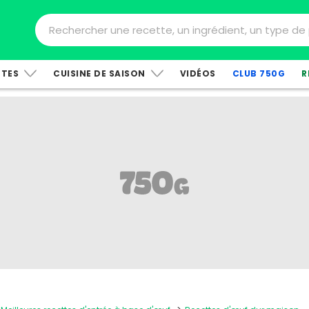
TTES
CUISINE DE SAISON
VIDÉOS
CLUB 750G
R