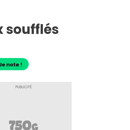
 soufflés
Je note !