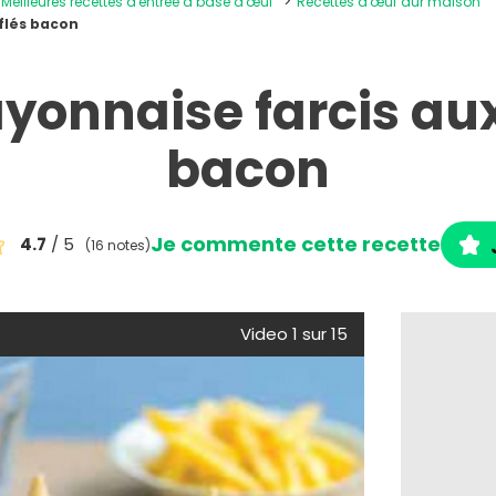
Meilleures recettes d'entrée à base d'œuf
Recettes d'œuf dur maison
flés bacon
onnaise farcis aux
bacon
Je commente cette recette
4.7
/ 5
(16 notes)
Video 1 sur 15