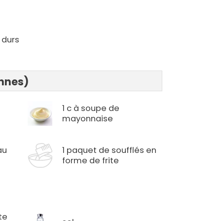
 durs
onnes)
1 c à soupe de
mayonnaise
au
1 paquet de soufflés en
forme de frite
te