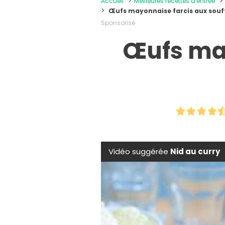
Accueil
Meilleures recettes d'entrée
Œufs mayonnaise farcis aux souf
Sponsorisé
Œufs may
Vidéo suggérée
Nid au curry