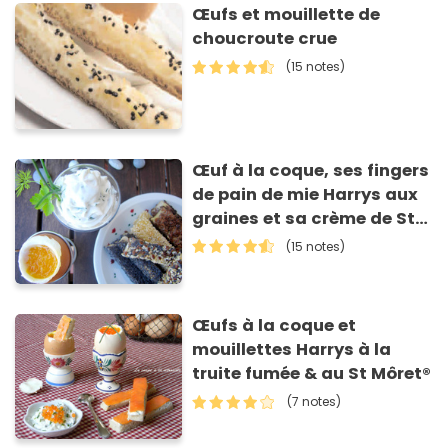
Œufs et mouillette de
choucroute crue
(15 notes)
Œuf à la coque, ses fingers
de pain de mie Harrys aux
graines et sa crème de St
Môret® à la ciboulette
(15 notes)
Œufs à la coque et
mouillettes Harrys à la
truite fumée & au St Môret®
(7 notes)