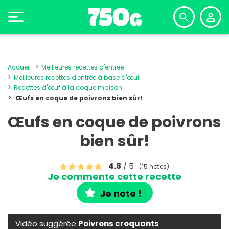
Accueil
Meilleures recettes d'entrée
Meilleures recettes d'entrée à base d'œuf
Recettes d'œuf à la coque maison
Œufs en coque de poivrons bien sûr!
Œufs en coque de poivrons
bien sûr!
4.8
/ 5
(15 notes)
Je commente cette recette
Je note !
Vidéo suggérée
Poivrons croquants