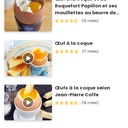
Roquefort Papillon et ses
mouillettes au beurre de
Roquefort Papillon
(15 notes)
Œuf à la coque
(17 notes)
Œufs à la coque selon
Jean-Pierre Coffe
(18 notes)