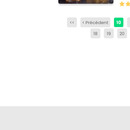
D…
<<
<
Précédent
10
18
19
20