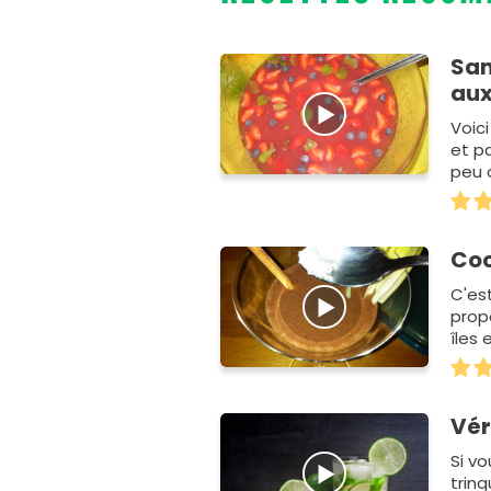
San
aux
Voici
et p
peu 
Coc
C'es
prop
îles 
endo
Vér
Si v
trin