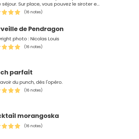
 séjour. Sur place, vous pouvez le siroter en
ge…
(16 notes)
veille de Pendragon
ight photo : Nicolas Louis
(16 notes)
ch parfait
avoir du punch, dés l'opéro.
(16 notes)
ktail morangoska
(16 notes)