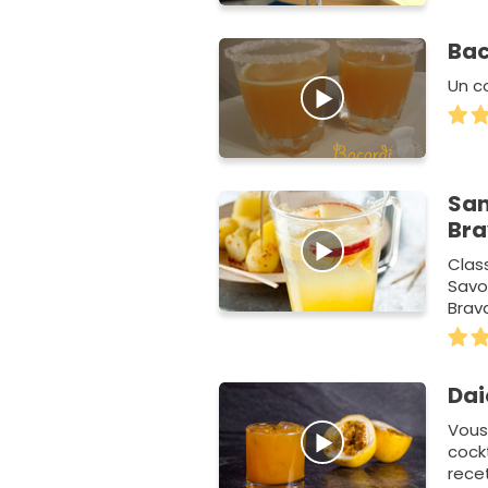
Bac
Un co
San
Br
Class
Savo
Brav
de la
Dai
Vous
cockt
recet