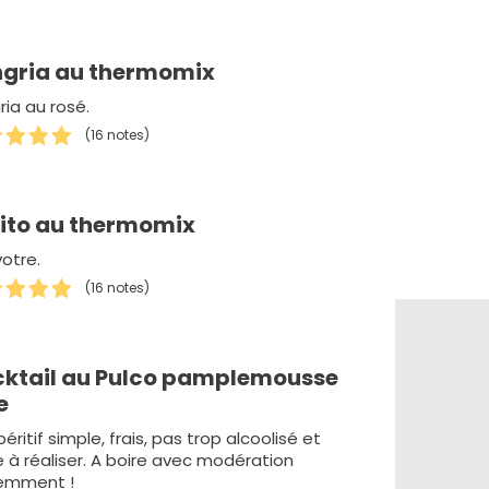
gria au thermomix
ria au rosé.
(16 notes)
ito au thermomix
votre.
(16 notes)
ktail au Pulco pamplemousse
e
éritif simple, frais, pas trop alcoolisé et
e à réaliser. A boire avec modération
emment !