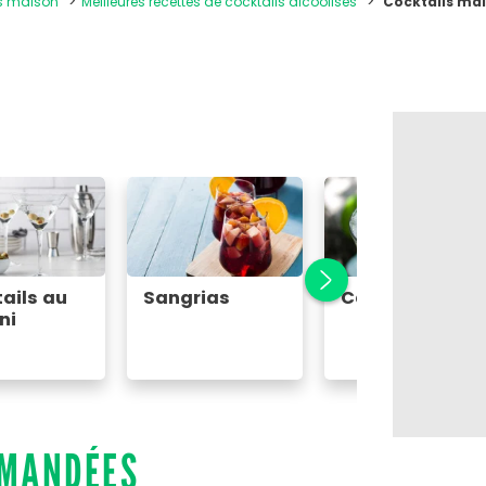
ns maison
Meilleures recettes de cocktails alcoolisés
Cocktails mai
ails au
Sangrias
Caïpirinha
ni
MMANDÉES