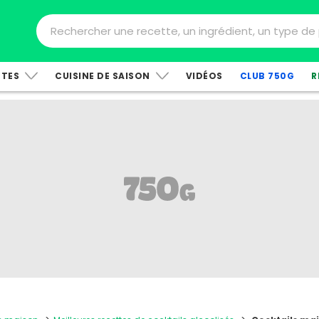
TTES
CUISINE DE SAISON
VIDÉOS
CLUB 750G
R