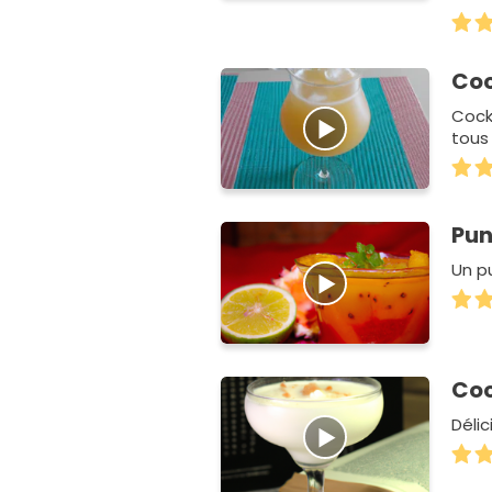
Coc
Cock
tous 
Pun
Un pu
Coc
Délic