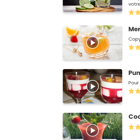
votre
man
Mer
Copyr
Pun
Pour 
Coc