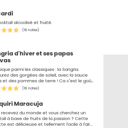
ardi
cktail alcoolisé et fruité.
(16 notes)
gria d'hiver et ses papas
avas
ique parmi les classiques : la Sangria.
urez des gorgées de soleil, avec la sauce
a et des pommes de terre ! Ca c'est le goût
 f&ecir…
(16 notes)
quiri Maracuja
 recevez du monde et vous cherchez un
ail à base de fruits de la passion ? Cette
te est délicieuse et tellement facile à faire.