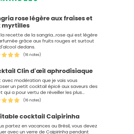
gria rose légère aux fraises et
 myrtilles
 la recette de la sangria...rose qui est légère
arfumée grâce aux fruits rouges et surtout
d'alcool dedans.
(16 notes)
ktail Clin d'œil aphrodisiaque
t avec modération que je vais vous
oser un petit cocktail épicé aux saveurs des
et qui a pour vertu de réveiller les plus
rmis.
(16 notes)
itable cocktail Caipirinha
ous partez en vacances au Brésil, vous devez
quer avec un verre de Caipirinha pendant