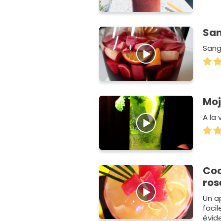
San
Sang
Moj
A la 
Coc
ros
Un ap
facil
évid