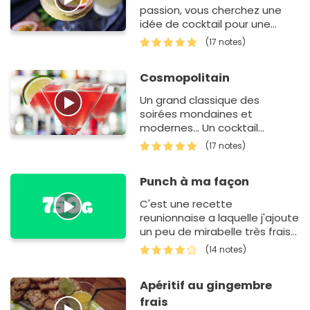
passion, vous cherchez une
idée de cocktail pour une
occasion festive ? Cette
(17 notes)
recette de daïquiri passion
est un jeu d'enfant.&…
Cosmopolitain
Un grand classique des
soirées mondaines et
modernes... Un cocktail
énergisant et fruité.
(17 notes)
Punch à ma façon
C'est une recette
reunionnaise a laquelle j'ajoute
un peu de mirabelle très frais
et délicieux.
(14 notes)
Apéritif au gingembre
frais