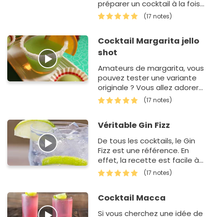
préparer un cocktail à la fois
frais et acidulé ? Cette
(17 notes)
recette tombe à…
Cocktail Margarita jello
shot
Amateurs de margarita, vous
pouvez tester une variante
originale ? Vous allez adorer
cette idée à base de gélatine.
(17 notes)
Si vous avez le temps, nous…
Véritable Gin Fizz
De tous les cocktails, le Gin
Fizz est une référence. En
effet, la recette est facile à
faire, elle n'a pas besoin de
(17 notes)
beaucoup d'ingrédi…
Cocktail Macca
Si vous cherchez une idée de