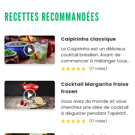
RECETTES RECOMMANDÉES
Caipirinha classique
La Caïpirinha est un délicieux
cocktail brésilien. Avant de
commencer à mélanger tous
les ingrédients, nous vous
(17 notes)
conseillons…
Cocktail Margarita fraise
frozen
Vous avez du monde et vous
cherchez une idée de cocktail
à déguster pendant l'apéritif
? Pour les amateurs, la
(17 notes)
margarita est une r&…