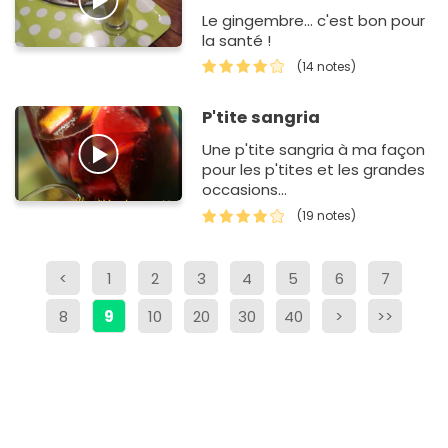
Le gingembre... c'est bon pour
la santé !
(14 notes)
P'tite sangria
Une p'tite sangria à ma façon
pour les p'tites et les grandes
occasions...
(19 notes)
<
1
2
3
4
5
6
7
8
9
10
20
30
40
>
>>