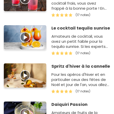
cocktail frais, vous avez
frappé à la bonne porte ! En
effet, pour réussir ce cocktail,
(17 notes)
vous deve…
Le cocktail tequila sunrise
Amateurs de cocktail, vous
avez un petit faible pour la
tequila sunrise. Si les experts
l'appellent ainsi parce que
(17 notes)
ses couleurs évoquent &agr…
Spritz d'hiver à la cannelle
Pour les apéros d'hiver et en
particulier ceux des fêtes de
Noël et jour de l'an, vous allez
préparer une alternative
(17 notes)
originale &…
Daiquiri Passion
Amateurs de fruits de la