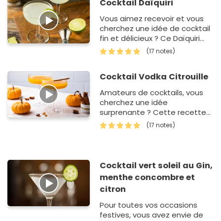
Cocktail Daïquiri
Vous aimez recevoir et vous
cherchez une idée de cocktail
fin et délicieux ? Ce Daïquiri
est un délice. En plus, il se
(17 notes)
prépare en q…
Cocktail Vodka Citrouille
Amateurs de cocktails, vous
cherchez une idée
surprenante ? Cette recette
est à base de vodka mais
(17 notes)
aussi de citrouille. Dans un
premier temps, vous al…
Cocktail vert soleil au Gin,
menthe concombre et
citron
Pour toutes vos occasions
festives, vous avez envie de