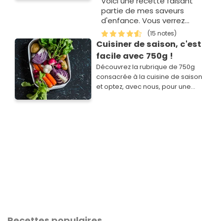
Voici une recette faisant
partie de mes saveurs
d'enfance. Vous verrez
qu'avec de simples petits
(15 notes)
restes, il est possible de
Cuisiner de saison, c'est
réaliser un grand plat
facile avec 750g !
délicieux.
Découvrez la rubrique de 750g
consacrée à la cuisine de saison
et optez, avec nous, pour une
cuisine simple, savoureuse,
économique et plus responsable.
Recettes populaires