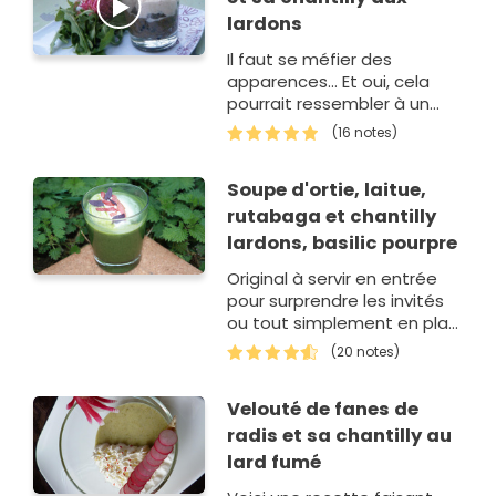
lardons
Il faut se méfier des
apparences... Et oui, cela
pourrait ressembler à un
dessert gourmand, mais
(16 notes)
non c'est bel et bien une
entrée!Cette idée m'est
Soupe d'ortie, laitue,
venue en regardan…
rutabaga et chantilly
lardons, basilic pourpre
Original à servir en entrée
pour surprendre les invités
ou tout simplement en plat
léger le soir !
(20 notes)
Velouté de fanes de
radis et sa chantilly au
lard fumé