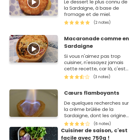
Le dessert le plus connu de
la Sardaigne, à base de
fromage et de miel.
(2 notes)
Macaronade comme en
Sardaigne
Si vous n'aimez pas trop
cuisiner, n'essayez jamais
cette recette, car là, c'est
sûr, vos convives vous la
(3 notes)
réclameront à nouveau et
vous serez obligés de la
Cœurs flamboyants
faire d…
De quelques recherches sur
la crème brûlée de la
Sardaigne, dont les origines
remontent à la crème
(6 notes)
catalane, on a arrivé à
Cuisiner de saison, c'est
cette préparation. Elle est
facile avec 750g !