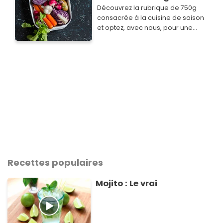
composée de p…
Découvrez la rubrique de 750g
consacrée à la cuisine de saison
et optez, avec nous, pour une
cuisine simple, savoureuse,
économique et plus responsable.
Recettes populaires
Mojito : Le vrai