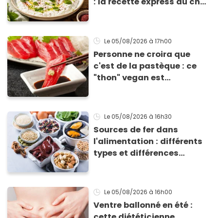
: la recette express du chef
Éric Frechon pour
accompagner vos
grillades
Le 05/08/2026
à 17h00
Personne ne croira que
c'est de la pastèque : ce
"thon" vegan est
totalement bluffant
Le 05/08/2026
à 16h30
Sources de fer dans
l'alimentation : différents
types et différences
d'absorption par le corps
Le 05/08/2026
à 16h00
Ventre ballonné en été :
cette diététicienne