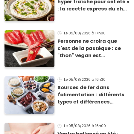
hyper fraîche pour cet été »
: la recette express du chef
Éric Frechon pour
accompagner vos
grillades
Le 05/08/2026
à 17h00
Personne ne croira que
c'est de la pastèque : ce
"thon" vegan est
totalement bluffant
Le 05/08/2026
à 16h30
Sources de fer dans
l'alimentation : différents
types et différences
d'absorption par le corps
Le 05/08/2026
à 16h00
Ventre ballonné en été :