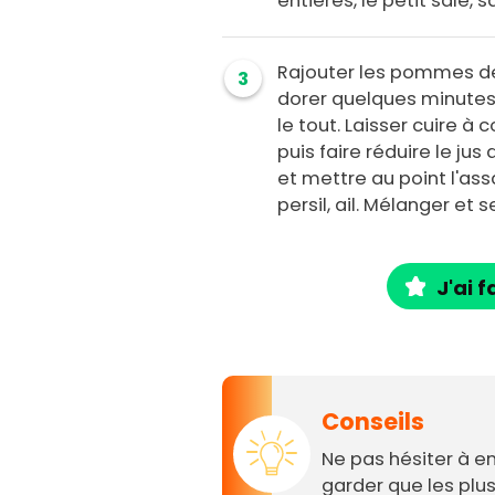
entières, le petit salé, s
Rajouter les pommes de 
3
dorer quelques minutes e
le tout. Laisser cuire 
puis faire réduire le jus
et mettre au point l'as
persil, ail. Mélanger et s
J'ai f
Conseils
Ne pas hésiter à e
garder que les plus