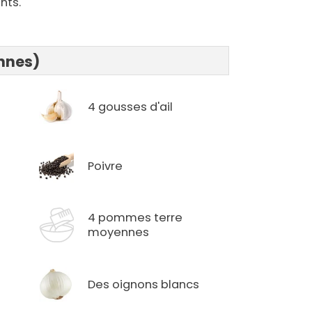
nts.
onnes)
4 gousses d'ail
Poivre
4 pommes terre
é
moyennes
Des oignons blancs