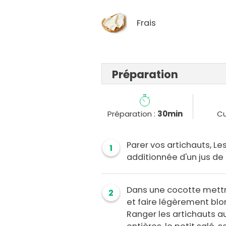
Frais
Préparation
Préparation :
30min
Cu
Parer vos artichauts, Le
1
additionnée d'un jus de c
Dans une cocotte mettre
2
et faire légèrement blo
Ranger les artichauts au