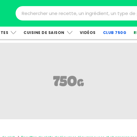
TTES
CUISINE DE SAISON
VIDÉOS
CLUB 750G
R