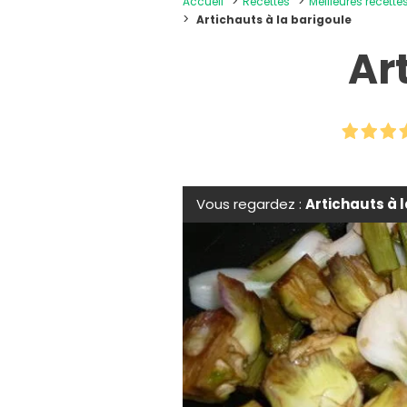
Accueil
Recettes
Meilleures recette
Artichauts à la barigoule
Ar
Vous regardez :
Artichauts à 