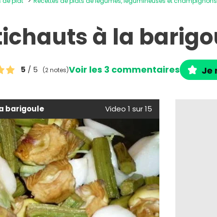
s de plat
Recettes de plats de légumes, légumineuses et champignon
tichauts à la barigo
Voir les 3 commentaires
5
/ 5
Je 
(2 notes)
la barigoule
Video 1 sur 15