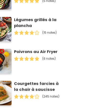
(5 notes)
Légumes grillés à la
plancha
(15 notes)
Poivrons au Air Fryer
(6 notes)
Courgettes farcies à
la chair à saucisse
(245 notes)