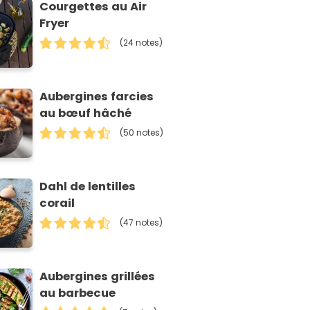
Courgettes au Air
Fryer
(24 notes)
Aubergines farcies
au bœuf hâché
(50 notes)
Dahl de lentilles
corail
(47 notes)
Aubergines grillées
au barbecue