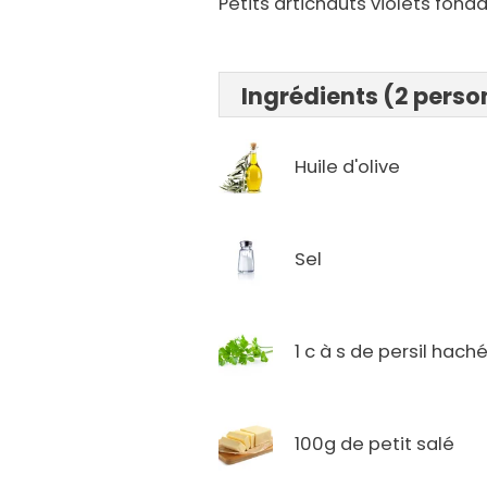
Petits artichauts violets fonda
Ingrédients (2 pers
Huile d'olive
Sel
1 c à s de persil hach
100g de petit salé