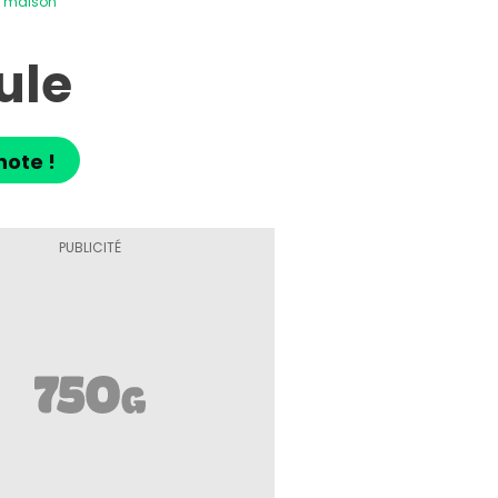
s maison
ule
note !