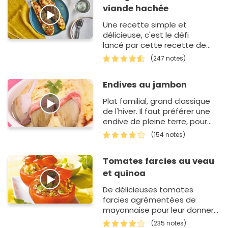
viande hachée
Une recette simple et
délicieuse, c'est le défi
lancé par cette recette de
courgettes farcies à la viande
(247 notes)
hachée. Le choix s…
Endives au jambon
Plat familial, grand classique
de l'hiver. Il faut préférer une
endive de pleine terre, pour
ses qualités gustatives et son
(154 notes)
amerturme plus pron…
Tomates farcies au veau
et quinoa
De délicieuses tomates
farcies agrémentées de
mayonnaise pour leur donner
du caractère !
(235 notes)