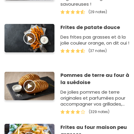
savoureuses !
(29 notes)
Frites de patate douce
Des frites pas grasses et à la
jolie couleur orange, on dit oui !
(37 notes)
Pommes de terre au four à
la suédoise
De jolies pommes de terre
originales et parfumées pour
accompagner vos grillades,
poissons... enfin tout ce que
(329 notes)
vous voulez.Assaisonnez-les
selon vos go…
Frites au four maison peu