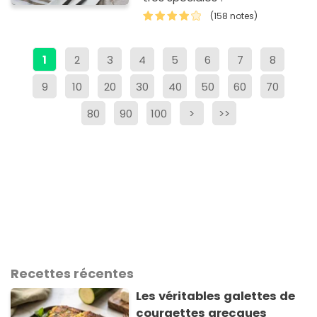
(158 notes)
1
2
3
4
5
6
7
8
9
10
20
30
40
50
60
70
80
90
100
>
>>
Recettes récentes
Les véritables galettes de
courgettes grecques