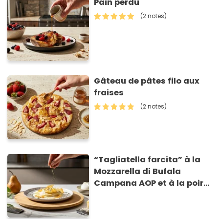
Pain perdu
(2 notes)
Gâteau de pâtes filo aux
fraises
(2 notes)
“Tagliatella farcita” à la
Mozzarella di Bufala
Campana AOP et à la poire
caramélisée, sur fondue et
tuiles croustillants de
Asiago AOP