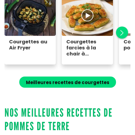
Courgettes au
Courgettes
Cou
Air Fryer
farcies à la
pour
chair à
saucisse
Meilleures recettes de courgettes
NOS MEILLEURES RECETTES DE
POMMES DE TERRE