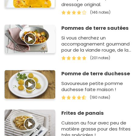
dressage original.
(146 notes)
Pommes de terre sautées
Si vous cherchez un
accompagnement gourmand
pour de la viande rouge, de la
viande blanche ou bien du
(201 notes)
poisson ? Pas de doute, vous
avez frappé à la bon…
Pomme de terre duchesse
Savoureuse petite pomme
duchesse faite maison !
(190 notes)
Frites de panais
Cuisson au four avec peu de
matière grasse pour des frites
très spéciales !