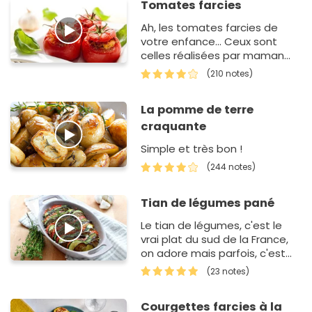
Tomates farcies
Ah, les tomates farcies de
votre enfance... Ceux sont
celles réalisées par maman
qui sont toujours les
(210 notes)
meilleures... A servir avec un riz
créole ou avec une bonne s…
La pomme de terre
craquante
Simple et très bon !
(244 notes)
Tian de légumes pané
Le tian de légumes, c'est le
vrai plat du sud de la France,
on adore mais parfois, c'est
trop sec. Avec notre pas à
(23 notes)
pas, plus de problème.
Courgettes farcies à la