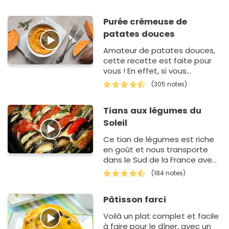
Purée crémeuse de
patates douces
Amateur de patates douces,
cette recette est faite pour
vous ! En effet, si vous
cherchez un
(305 notes)
accompagnement original
pour votre poulet fermier rôti
Tians aux légumes du
au four ou…
Soleil
Ce tian de légumes est riche
en goût et nous transporte
dans le Sud de la France avec
les saveurs de ces légumes.
(184 notes)
C'est le plat estiva…
Pâtisson farci
Voilà un plat complet et facile
à faire pour le dîner, avec un