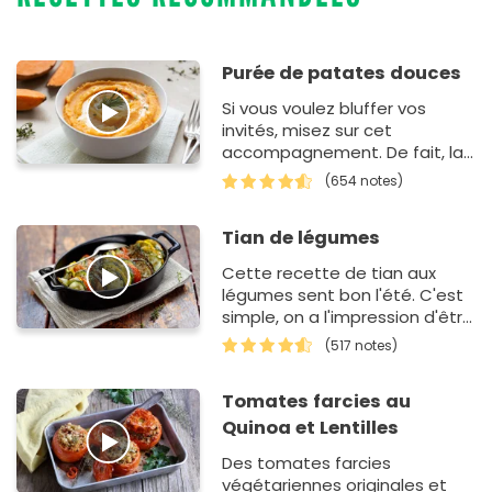
Purée de patates douces
Si vous voulez bluffer vos
invités, misez sur cet
accompagnement. De fait, la
purée de patate douce est un
(654 notes)
jeu d'enfant à préparer. Pour…
Tian de légumes
Cette recette de tian aux
légumes sent bon l'été. C'est
simple, on a l'impression d'être
dans le sud ! D'ailleurs, le choix
(517 notes)
de ces t…
Tomates farcies au
Quinoa et Lentilles
Des tomates farcies
végétariennes originales et