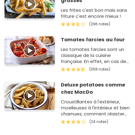
grasses
Les frites c'est bon mais sans
friture c'est encore mieux !
(296 notes)
Tomates farcies au four
Les tomates farcies sont un
classique de la cuisine
française. En effet, en cas de
manque d'inspiration ou de
(358 notes)
motivation pour préparer le
d&…
Deluxe potatoes comme
chez MacDo
Croustillantes à l'extérieur,
moelleuses à l'intérieur et bien
charnues, comment résister
aux potatoes ?
(24 notes)