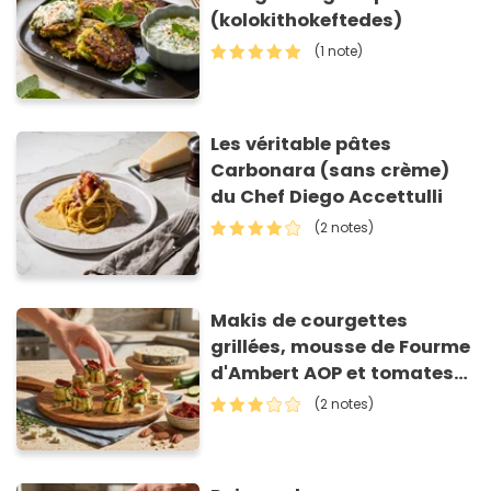
(kolokithokeftedes)
(1 note)
Les véritable pâtes
Carbonara (sans crème)
du Chef Diego Accettulli
(2 notes)
Makis de courgettes
grillées, mousse de Fourme
d'Ambert AOP et tomates
séchées
(2 notes)