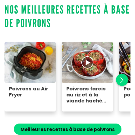
NOS MEILLEURES RECETTES À BASE
DE POIVRONS
Poivrons au Air
Poivrons farcis
Poêl
Fryer
au riz et à la
poiv
viande hachée,
sauce tomate
aux épices
Meilleures recettes à base de poivrons