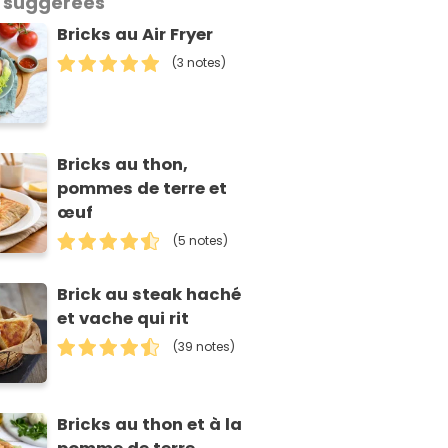
 suggérées
Bricks au Air Fryer
(3 notes)
Bricks au thon,
pommes de terre et
œuf
(5 notes)
Brick au steak haché
et vache qui rit
(39 notes)
Bricks au thon et à la