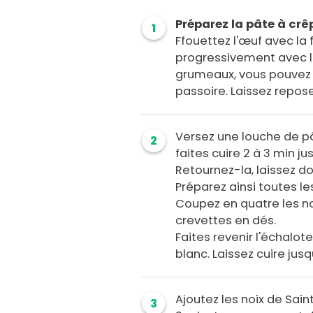
Préparez la pâte à crê
1
Ffouettez l'œuf avec la f
progressivement avec le
grumeaux, vous pouvez p
passoire. Laissez repo
Versez une louche de p
2
faites cuire 2 à 3 min j
Retournez-la, laissez do
Préparez ainsi toutes le
Coupez en quatre les no
crevettes en dés.
Faites revenir l'échalo
blanc. Laissez cuire jus
Ajoutez les noix de Sain
3