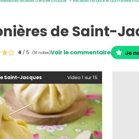
Meilleures recettes d'entrée chaude
Recettes de brick et aumônière ma
nières de Saint-Ja
Voir le commentaire
4
/ 5
Je no
(16 notes)
e Saint-Jacques
Video 1 sur 15