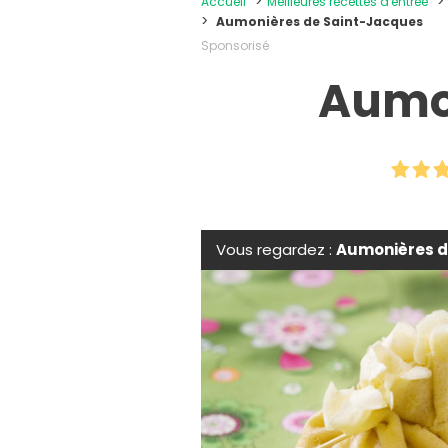
Accueil
Meilleures recettes d'entrée
Aumonières de Saint-Jacques
Sponsorisé
Aumo
Vous regardez :
Aumonières d