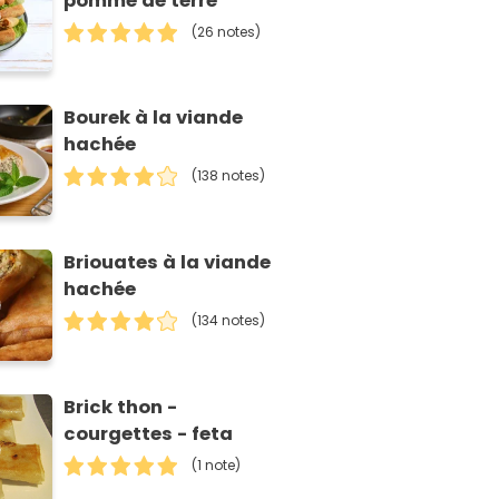
pomme de terre
(26 notes)
Bourek à la viande
hachée
(138 notes)
Briouates à la viande
hachée
(134 notes)
Brick thon -
courgettes - feta
(1 note)