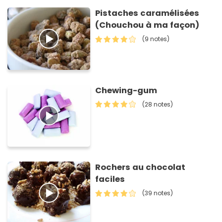
Pistaches caramélisées
(Chouchou à ma façon)
(9 notes)
Chewing-gum
(28 notes)
Rochers au chocolat
faciles
(39 notes)