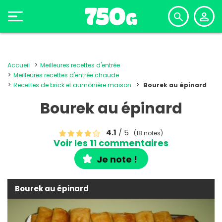
Accueil
Meilleures recettes d'entrée
Meilleures recettes d'entrée chaude
Recettes de brick et aumônière maison
Bourek au épinard
Bourek au épinard
4.1
/ 5
(18 notes)
Voir les 11 commentaires
Je note !
Bourek au épinard