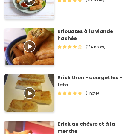
(26 notes)
Briouates à la viande
hachée
(134 notes)
Brick thon - courgettes -
feta
(1 note)
Brick au chèvre et à la
menthe