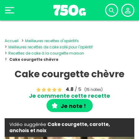
Accueil
Meilleures recettes d'apéritifs
Meilleures recettes de cake salé pour l'apéritif
Recettes de cake à la courgette maison
Cake courgette chèvre
Cake courgette chèvre
4.8
/ 5
(15 notes)
Je commente cette recette
Je note !
Vidéo suggérée
Cake courgette, carotte,
anchois et noix