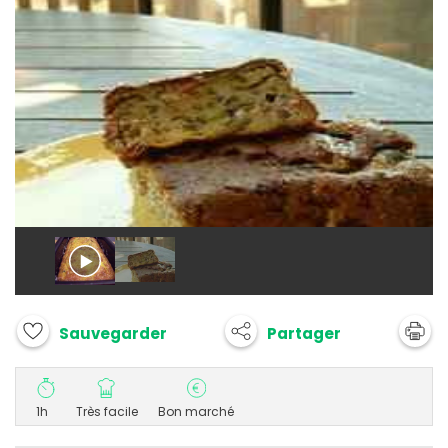
Partager
Sauvegarder
1h
Très facile
Bon marché