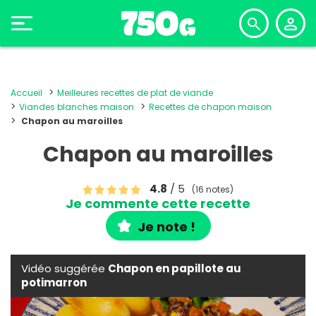
Accueil
Meilleures recettes de plat de viande
Viandes blanches maison
Recettes de chapon maison
Chapon au maroilles
Chapon au maroilles
4.8
/ 5
(16 notes)
Je commente cette recette
Je note !
Vidéo suggérée
Chapon en papillote au
potimarron