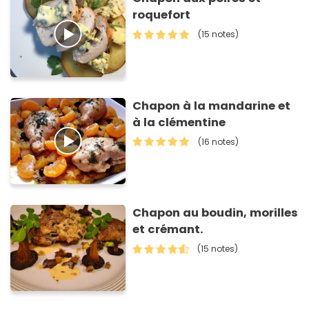
roquefort
(15 notes)
Chapon à la mandarine et
à la clémentine
(16 notes)
Chapon au boudin, morilles
et crémant.
(15 notes)