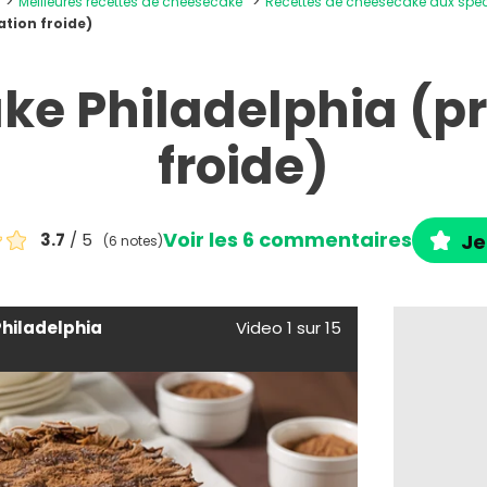
Meilleures recettes de cheesecake
Recettes de cheesecake aux spé
tion froide)
e Philadelphia (p
froide)
Voir les 6 commentaires
3.7
/ 5
Je
(6 notes)
hiladelphia
Video 1 sur 15