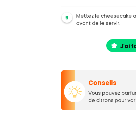
Mettez le cheesecake a
9
avant de le servir.
J'ai f
Conseils
Vous pouvez parfu
de citrons pour vari