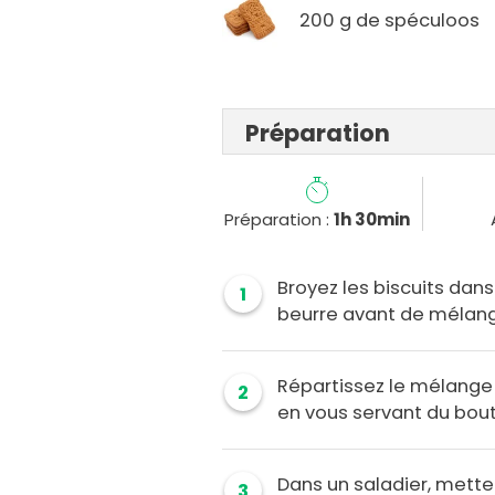
200 g de spéculoos
Préparation
Préparation :
1h 30min
Broyez les biscuits dan
1
beurre avant de mélange
Répartissez le mélange 
2
en vous servant du bout 
Dans un saladier, mette
3