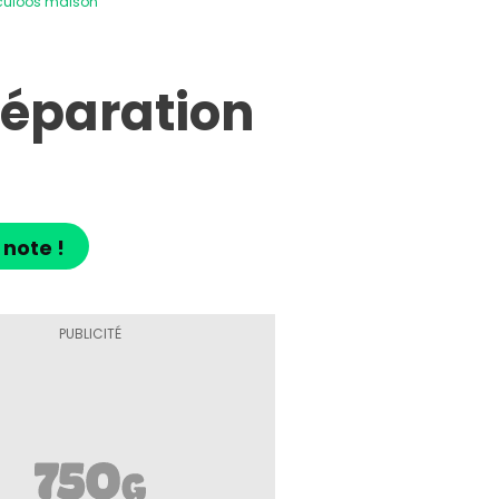
culoos maison
réparation
 note !