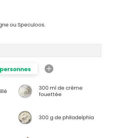
ogne ou Speculoos.
 personnes
300 ml de crème
llé
fouettée
300 g de philadelphia