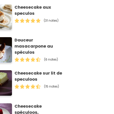
Cheesecake aux
speculos
(31 notes)
Douceur
masacarpone au
spéculos
(6 notes)
Cheesecake sur lit de
speculoos
(15 notes)
Cheesecake
spéculoos,