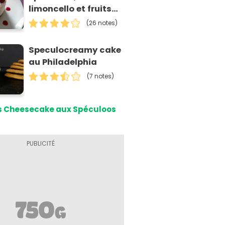
limoncello et fruits
rouges (sans
(26 notes)
cuisson)
Speculocreamy cake
au Philadelphia
(7 notes)
s Cheesecake aux Spéculoos