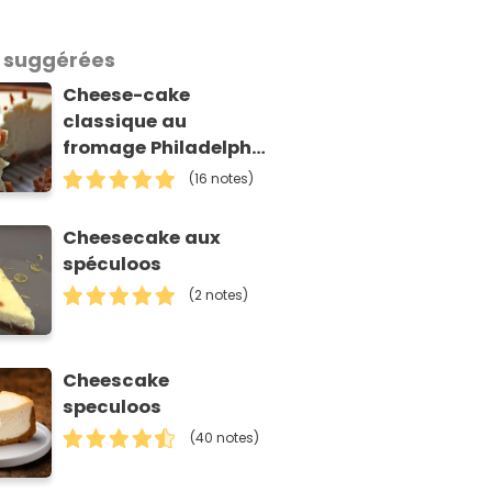
 suggérées
Cheese-cake
classique au
fromage Philadelphia
et aux spéculoos
(16 notes)
Cheesecake aux
spéculoos
(2 notes)
Cheescake
speculoos
(40 notes)