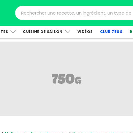
TTES
CUISINE DE SAISON
VIDÉOS
CLUB 750G
R