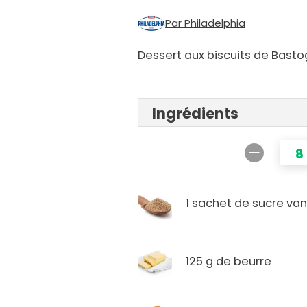
Par Philadelphia
Dessert aux biscuits de Bast
Ingrédients
8
1 sachet de sucre vani
125 g de beurre