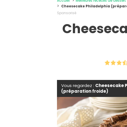
Accueil
Meilleures recettes de dessert
Cheesecake Philadelphia (prépara
Sponsorisé
Cheesecak
Vous regardez :
Cheesecake P
(préparation froide)