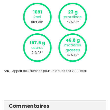
1091
23 g
kcal
protéines
55% AR*
47% AR*
46.8 g
157.5 g
matières
sucres
grasses
61% AR*
67% AR*
*AR - Apport de Référence pour un adulte soit 2000 kcal
Commentaires