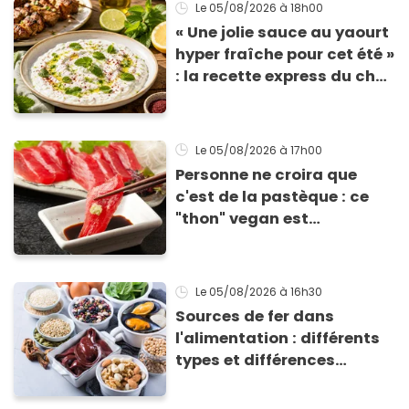
Le 05/08/2026
à 18h00
« Une jolie sauce au yaourt
hyper fraîche pour cet été »
: la recette express du chef
Éric Frechon pour
accompagner vos
grillades
Le 05/08/2026
à 17h00
Personne ne croira que
c'est de la pastèque : ce
"thon" vegan est
totalement bluffant
Le 05/08/2026
à 16h30
Sources de fer dans
l'alimentation : différents
types et différences
d'absorption par le corps