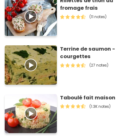
Rillettes de thon au
fromage frais
(11 notes)
Terrine de saumon -
courgettes
(27 notes)
Taboulé fait maison
(1.3K notes)