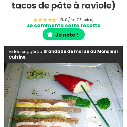
tacos de pâte à raviole)
4.7
/ 5
(15 notes)
Je commente cette recette
Je note !
Vidéo suggérée
Brandade de morue au Monsieur
Cuisine