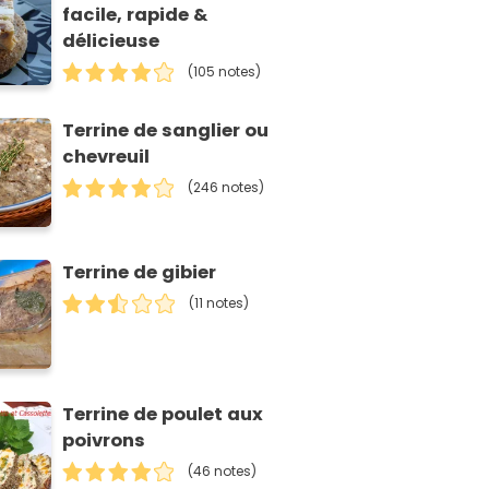
facile, rapide &
délicieuse
(105 notes)
Terrine de sanglier ou
chevreuil
(246 notes)
Terrine de gibier
(11 notes)
Terrine de poulet aux
poivrons
(46 notes)