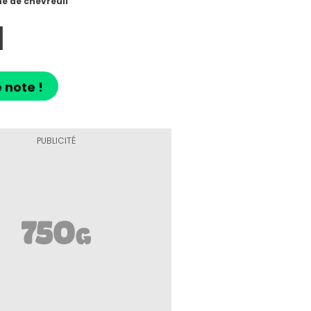
ne de chevreuil
l
 note !