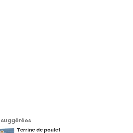
 suggérées
Terrine de poulet