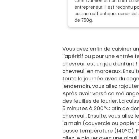
Chef Damien est un chef cuisin
entrepreneur. Il est reconnu 
cuisine authentique, accessibl
de 750g.
Vous avez enfin de cuisiner u
l'apéritif ou pour une entrée 
chevreuil est un jeu d'enfant 
chevreuil en morceaux. Ensuite
toute la journée avec du cognac
lendemain, vous allez rajouter 
Après avoir versé ce mélange 
des feuilles de laurier. La cuis
5 minutes à 200°C afin de don
chevreuil. Ensuite, vous allez
la main (couvercle ou papier 
basse température (140°C). Pou
allez le piquer avec une aiguille