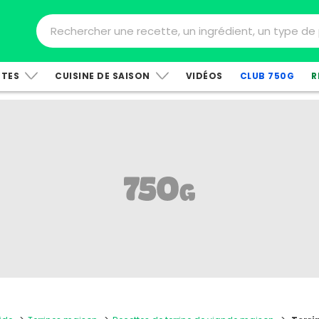
TTES
CUISINE DE SAISON
VIDÉOS
CLUB 750G
R