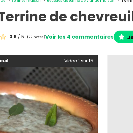
oide
Terrines maison
Recettes de terrine de viande maison
Terri
Terrine de chevreui
Voir les 4 commentaires
3.6
/ 5
Je
(77 notes)
euil
Video 1 sur 15