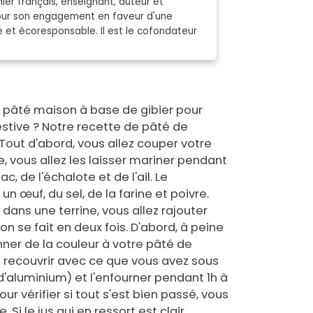
ier français, enseignant, auteur et
pour son engagement en faveur d'une
e et écoresponsable. Il est le cofondateur
n pâté maison à base de gibier pour
festive ? Notre recette de pâté de
! Tout d'abord, vous allez couper votre
, vous allez les laisser mariner pendant
, de l'échalote et de l'ail. Le
un œuf, du sel, de la farine et poivre.
dans une terrine, vous allez rajouter
son se fait en deux fois. D'abord, à peine
ner de la couleur à votre pâté de
 le recouvrir avec ce que vous avez sous
d'aluminium) et l'enfourner pendant 1h à
r vérifier si tout s'est bien passé, vous
. Si le jus qui en ressort est clair,