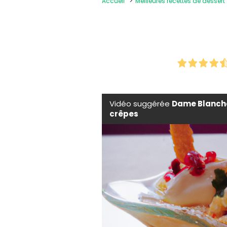
Accueil
Meilleures recettes de dessert
Vidéo suggérée
Dame Blanche 
crêpes