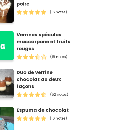
poire
(16 notes)
Verrines spéculos
mascarpone et fruits
rouges
(18 notes)
Duo de verrine
chocolat au deux
façons
(52 notes)
Espuma de chocolat
(16 notes)