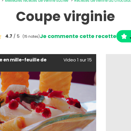
Meilleures recettes de verrine sucrée
Recettes de verrine au chocola
Coupe virginie
Je commente cette recette
4.7
/ 5
(15 notes)
en mille-feuille de
Video 1 sur 15