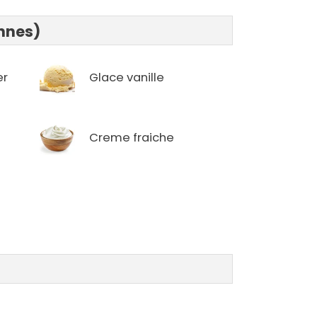
onnes)
er
Glace vanille
Creme fraiche