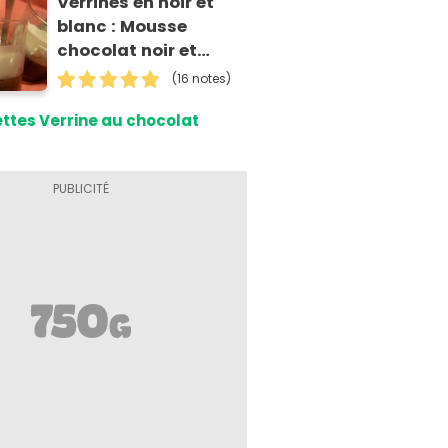
Verrines en noir et
blanc : Mousse
chocolat noir et
chocolat blanc !
(16 notes)
ttes Verrine au chocolat