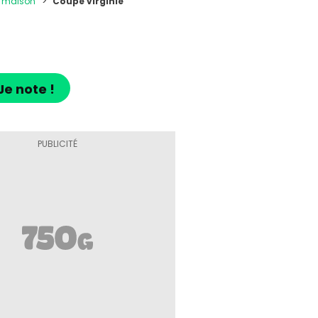
t maison
Coupe virginie
Je note !