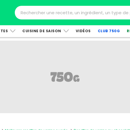
TTES
CUISINE DE SAISON
VIDÉOS
CLUB 750G
R