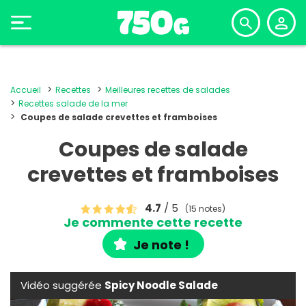
Accueil
Recettes
Meilleures recettes de salades
Recettes salade de la mer
Coupes de salade crevettes et framboises
Coupes de salade
crevettes et framboises
4.7
/ 5
(15 notes)
Je commente cette recette
Je note !
Vidéo suggérée
Spicy Noodle Salade