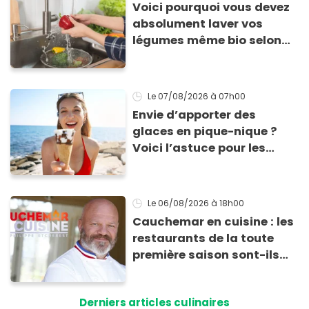
Voici pourquoi vous devez
absolument laver vos
légumes même bio selon
cette experte en hygiène
Le 07/08/2026
à 07h00
Envie d’apporter des
glaces en pique-nique ?
Voici l’astuce pour les
transporter facilement et
les conserver sans qu’elles
ne fondent !
Le 06/08/2026
à 18h00
Cauchemar en cuisine : les
restaurants de la toute
première saison sont-ils
encore ouverts ?
Derniers articles culinaires