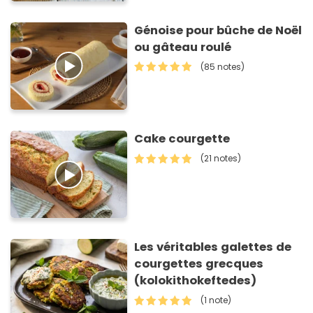
Génoise pour bûche de Noël
ou gâteau roulé
(85 notes)
Cake courgette
(21 notes)
Les véritables galettes de
courgettes grecques
(kolokithokeftedes)
(1 note)