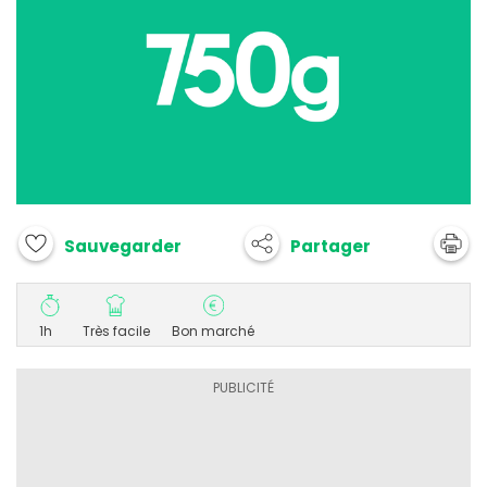
Partager
Sauvegarder
1h
Très facile
Bon marché