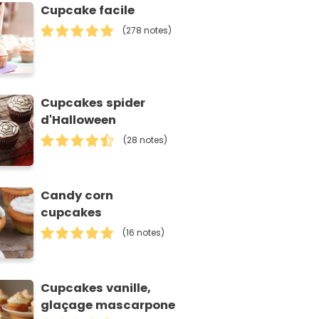
Cupcake facile
(278 notes)
Cupcakes spider
d'Halloween
(28 notes)
Candy corn
cupcakes
(16 notes)
Cupcakes vanille,
glaçage mascarpone