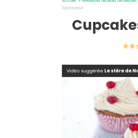
Accueil
Meilleures recettes de dessert
Sponsorisé
Cupcakes
Vidéo suggérée
Le stère de N