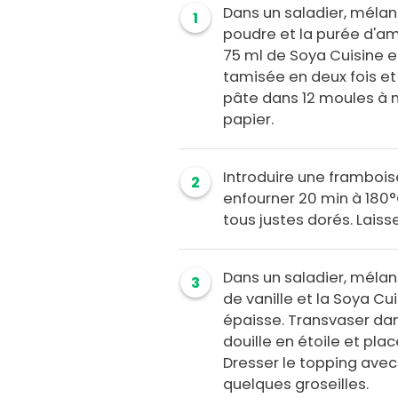
Dans un saladier, mélange
1
poudre et la purée d'ama
75 ml de Soya Cuisine et
tamisée en deux fois et
pâte dans 12 moules à 
papier.
Introduire une framboi
2
enfourner 20 min à 180°
tous justes dorés. Laisse
Dans un saladier, mélang
3
de vanille et la Soya C
épaisse. Transvaser da
douille en étoile et plac
Dresser le topping avec 
quelques groseilles.