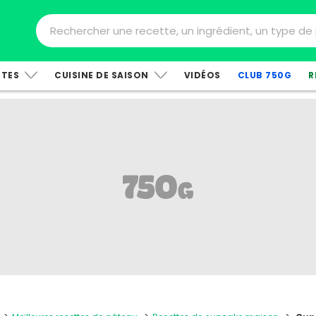
TTES
CUISINE DE SAISON
VIDÉOS
CLUB 750G
R