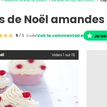
Meilleures recettes de gâteau
Recettes de cupcake maison
Cup
 de Noël amandes e
Voir le commentaire
5
/ 5
Je no
(1 note)
oël
Video 1 sur 15