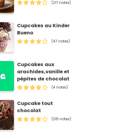
(217 notes)
Cupcakes au Kinder
Bueno
(47 notes)
Cupcakes aux
arachides,vanille et
pépites de chocolat
(4 notes)
Cupcake tout
chocolat
(315 notes)