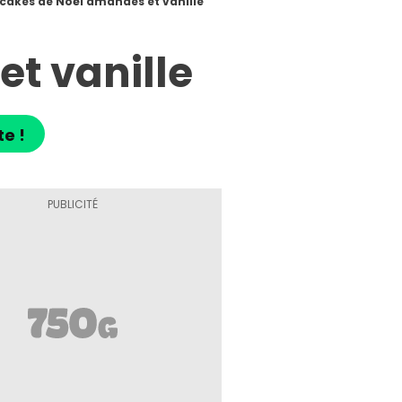
cakes de Noël amandes et vanille
t vanille
te !