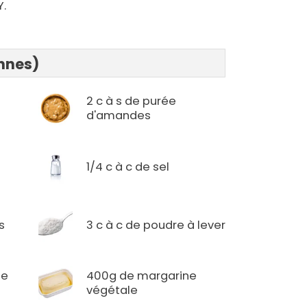
Y.
onnes)
2 c à s de purée
d'amandes
1/4 c à c de sel
s
3 c à c de poudre à lever
le
400g de margarine
végétale