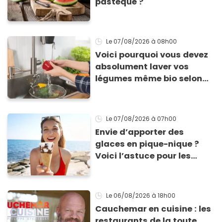
pastèque ?
Le 07/08/2026
à 08h00
Voici pourquoi vous devez
absolument laver vos
légumes même bio selon
cette experte en hygiène
Le 07/08/2026
à 07h00
Envie d’apporter des
glaces en pique-nique ?
Voici l’astuce pour les
transporter facilement et
les conserver sans qu’elles
ne fondent !
Le 06/08/2026
à 18h00
Cauchemar en cuisine : les
restaurants de la toute