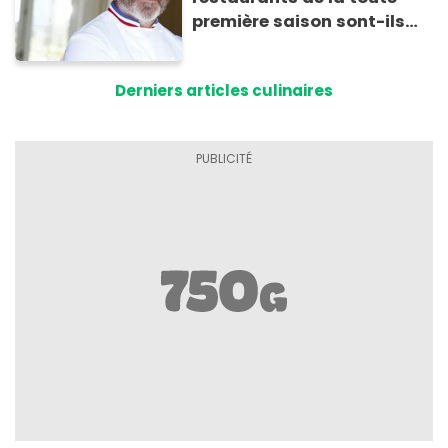
première saison sont-ils
encore ouverts ?
Derniers articles culinaires