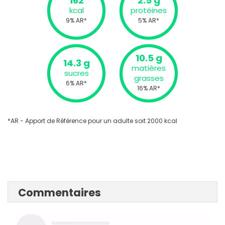
162
2.5 g
kcal
protéines
9% AR*
5% AR*
10.5 g
14.3 g
matières
sucres
grasses
6% AR*
16% AR*
*AR - Apport de Référence pour un adulte soit 2000 kcal
Commentaires