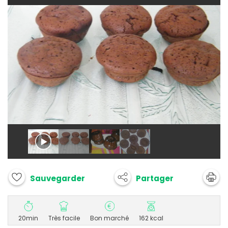
Partager
Sauvegarder
20min
Très facile
Bon marché
162 kcal