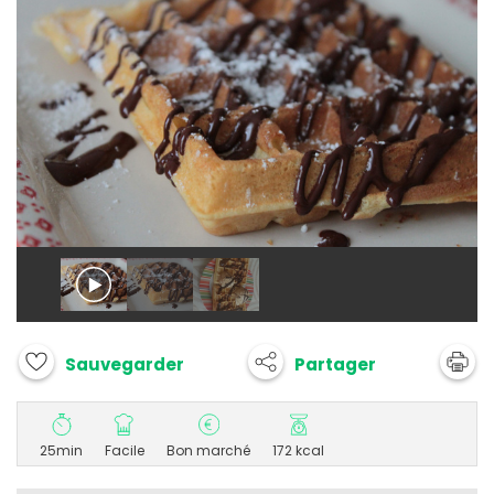
Partager
Sauvegarder
25min
Facile
Bon marché
172 kcal