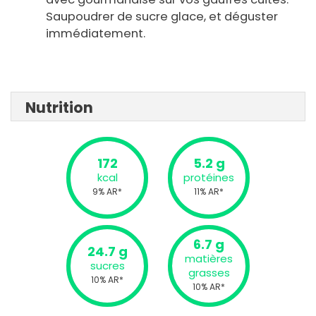
Saupoudrer de sucre glace, et déguster
immédiatement.
Nutrition
172
5.2 g
kcal
protéines
9% AR*
11% AR*
6.7 g
24.7 g
matières
sucres
grasses
10% AR*
10% AR*