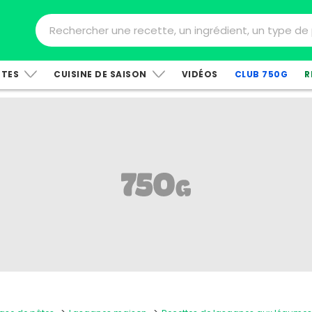
TTES
CUISINE DE SAISON
VIDÉOS
CLUB 750G
R