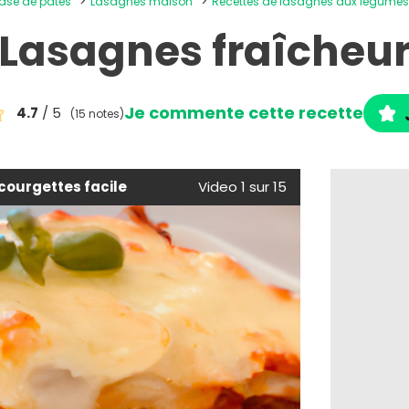
base de pâtes
Lasagnes maison
Recettes de lasagnes aux légume
Lasagnes fraîcheu
Je commente cette recette
4.7
/ 5
(15 notes)
courgettes facile
Video 1 sur 15