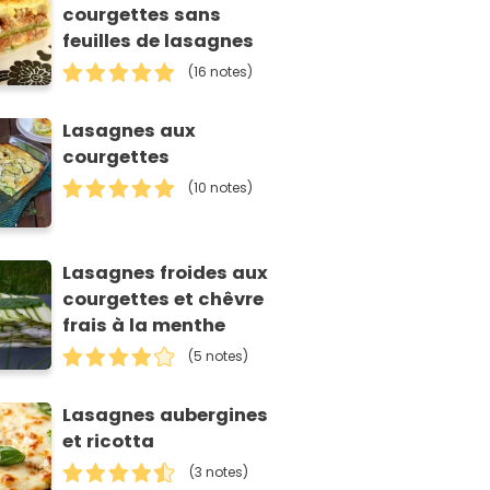
courgettes sans
feuilles de lasagnes
(16 notes)
Lasagnes aux
courgettes
(10 notes)
Lasagnes froides aux
courgettes et chêvre
frais à la menthe
(5 notes)
Lasagnes aubergines
et ricotta
(3 notes)