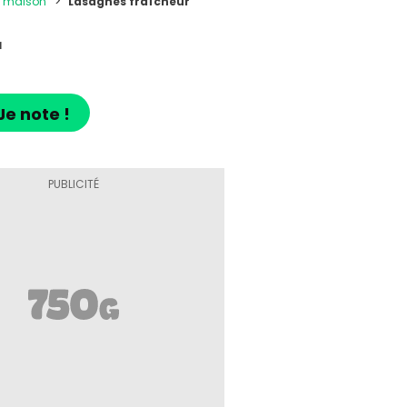
s maison
Lasagnes fraîcheur
r
Je note !