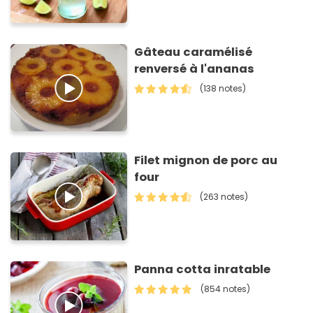
Gâteau caramélisé
renversé à l'ananas
(138 notes)
Filet mignon de porc au
four
(263 notes)
Panna cotta inratable
(854 notes)