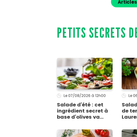
Articles
PETITS SECRETS D
Le 07/08/2026
à 12h00
Le 
Salade d'été : cet
Sala
ingrédient secret à
de ter
base d'olives va
Laure
rendre vos tomates
pour 
mozza inoubliables
inimi