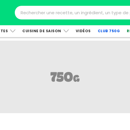
TTES
CUISINE DE SAISON
VIDÉOS
CLUB 750G
R