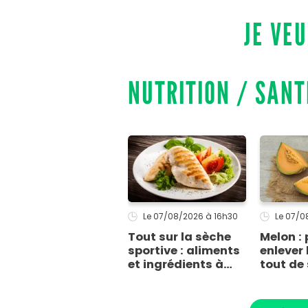
fermer ses portes :
tiram
JE VEU
voici la raison
de Vi
gagn
Chef 
NUTRITION / SANT
Le 07/08/2026
à 16h30
Le 07/
Tout sur la sèche
Melon :
sportive : aliments
enlever 
et ingrédients à
tout de 
privilégier pour une
une gro
sèche efficace