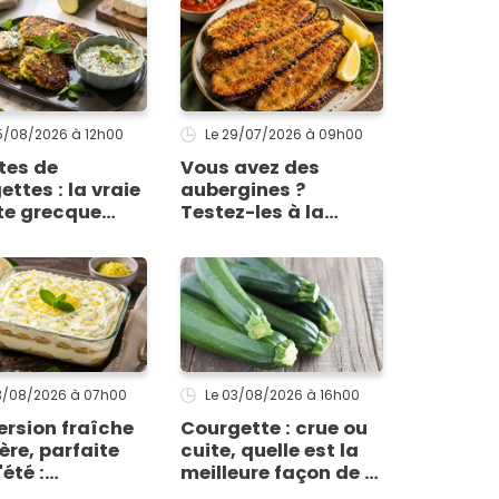
05/08/2026
à 12h00
Le 29/07/2026
à 09h00
tes de
Vous avez des
ettes : la vraie
aubergines ?
te grecque
Testez-les à la
qu'elles
milanaise, la version
ent enfin à la
panée et dorée qui
on
change du gratin
classique
03/08/2026
à 07h00
Le 03/08/2026
à 16h00
ersion fraîche
Courgette : crue ou
ère, parfaite
cuite, quelle est la
été :
meilleure façon de la
vrez le
consommer pour