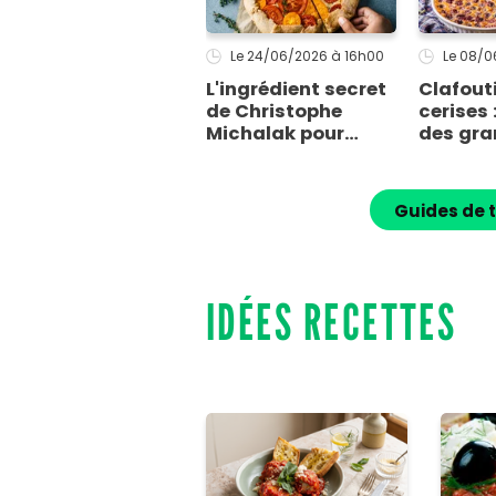
Le 24/06/2026
à 16h00
Le 08/
L'ingrédient secret
Clafout
de Christophe
cerises 
Michalak pour
des gr
empêcher les
pour un
tomates de
parfaite
détremper votre
que l’on
Guides de 
tarte estivale
presque
IDÉES RECETTES