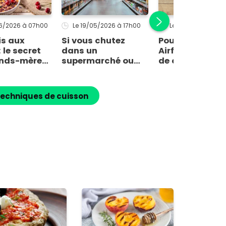
06/2026
à 07h00
Le 19/05/2026
à 17h00
Le 16/05/2026
à 1
is aux
Si vous chutez
Poulet rôti au
: le secret
dans un
Airfryer : le te
ands-mères
supermarché ou
de cuisson exa
e texture
tout autre
pour une peau
 (et l’erreur
magasin, à quelles
ultra-croustill
 fait
conditions pouvez-
et une chair
techniques de cuisson
 tous)
vous être
fondante
indemnisé ?