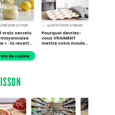
03/08/2026
à 17h30
Le 31/07/2026
à 09h00
3 vrais secrets
Pourquoi devriez-
e mayonnaise
vous VRAIMENT
e » : la recette
mettre votre moule
 cheffe, prête
à muffins au
minutes et bien
congélateur ? Cette
rets de cuisine
eure pour la
astuce va sauver
é
vos apéros d’été !
UISSON