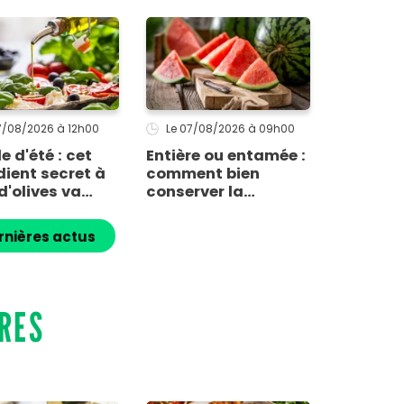
 efficace
07/08/2026
à 12h00
Le 07/08/2026
à 09h00
e d'été : cet
Entière ou entamée :
dient secret à
comment bien
d'olives va
conserver la
e vos tomates
pastèque ?
 inoubliables
rnières actus
RES