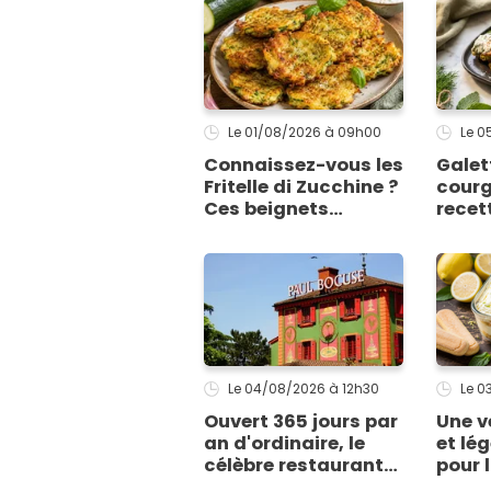
Le 01/08/2026
à 09h00
Le 
Connaissez-vous les
Galet
Fritelle di Zucchine ?
courg
Ces beignets
recet
italiens à la
pour 
courgette prêts en
tienn
10 min sont un pur
cuiss
délice !
Le 04/08/2026
à 12h30
Le 
Ouvert 365 jours par
Une v
an d'ordinaire, le
et lég
célèbre restaurant
pour l'
Paul Bocuse vient de
décou