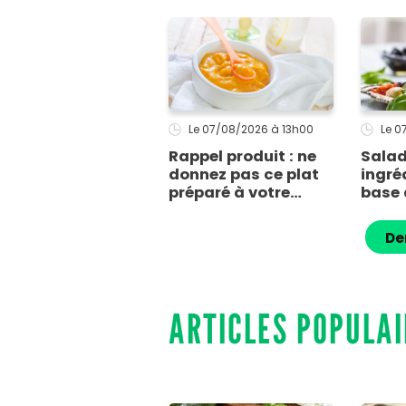
invités m'ont supplié
sèche
d'avoir la recette !
Le 07/08/2026
à 13h00
Le 
Rappel produit : ne
Salad
donnez pas ce plat
ingré
préparé à votre
base 
enfant s'il présente
rendr
cette allergie
mozza
De
ARTICLES POPULAI