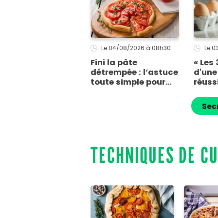
Le 04/08/2026
à 08h30
Le 
Fini la pâte
« Les 
détrempée : l’astuce
d'un
toute simple pour
réussi
réussir une tarte à la
d'une
tomate
en 2 
Sec
parfaitement
meill
croustillante
sant
TECHNIQUES DE C