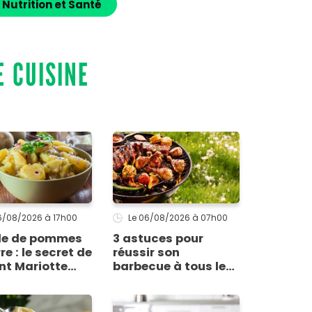
 Nutrition et Santé
E CUISINE
06/08/2026
à 17h00
Le 06/08/2026
à 07h00
de de pommes
3 astuces pour
re : le secret de
réussir son
nt Mariotte
barbecue à tous les
un goût
coups
table