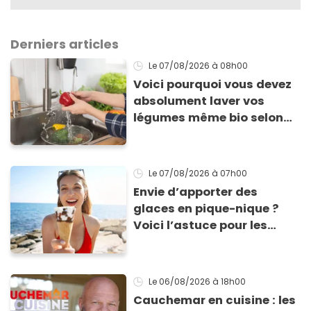
Derniers articles
Le 07/08/2026
à 08h00
Voici pourquoi vous devez
absolument laver vos
légumes même bio selon
cette experte en hygiène
Le 07/08/2026
à 07h00
Envie d’apporter des
glaces en pique-nique ?
Voici l’astuce pour les
transporter facilement et
les conserver sans qu’elles
ne fondent !
Le 06/08/2026
à 18h00
Cauchemar en cuisine : les