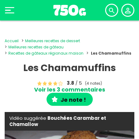
Accueil
Meilleures recettes de dessert
Meilleures recettes de gâteau
Recettes de gâteaux régionaux maison
Les Chamamuffins
Les Chamamuffins
3.8
/ 5
(4 notes)
Voir les 3 commentaires
Je note !
Vidéo suggérée
Bouchées Carambar et
Chamallow