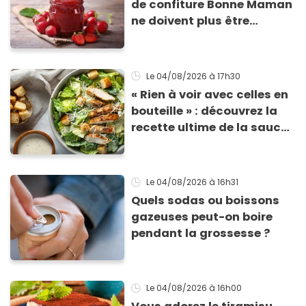
de confiture Bonne Maman
ne doivent plus être
consommés en raison d'un
risque de présence de
morceaux de verre
Le 04/08/2026
à 17h30
« Rien à voir avec celles en
bouteille » : découvrez la
recette ultime de la sauce
César par un chef étoilé
Le 04/08/2026
à 16h31
Quels sodas ou boissons
gazeuses peut-on boire
pendant la grossesse ?
Le 04/08/2026
à 16h00