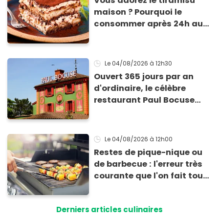
Vous adorez le tiramisu
maison ? Pourquoi le
consommer après 24h au
frigo présente un risque
d'intoxication
Le 04/08/2026
à 12h30
Ouvert 365 jours par an
d'ordinaire, le célèbre
restaurant Paul Bocuse
vient de fermer ses portes :
voici la raison
Le 04/08/2026
à 12h00
Restes de pique-nique ou
de barbecue : l'erreur très
courante que l'on fait tous
au moment de les
conserver
Derniers articles culinaires